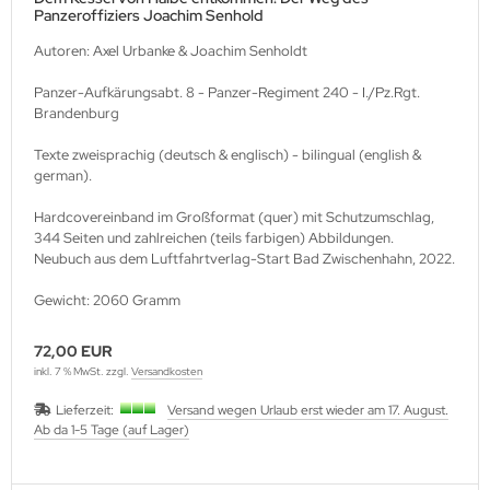
Panzeroffiziers Joachim Senhold
Autoren: Axel Urbanke & Joachim Senholdt
Panzer-Aufkärungsabt. 8 - Panzer-Regiment 240 - I./Pz.Rgt.
Brandenburg
Texte zweisprachig (deutsch & englisch) - bilingual (english &
german).
Hardcovereinband im Großformat (quer) mit Schutzumschlag,
344 Seiten und zahlreichen (teils farbigen) Abbildungen.
Neubuch aus dem Luftfahrtverlag-Start Bad Zwischenhahn, 2022.
Gewicht: 2060 Gramm
72,00 EUR
inkl. 7 % MwSt. zzgl.
Versandkosten
Lieferzeit:
Versand wegen Urlaub erst wieder am 17. August.
Ab da 1-5 Tage (auf Lager)