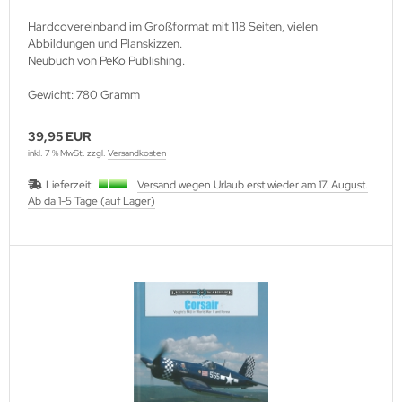
utenberg Verlag
Hardcovereinband im Großformat mit 118 Seiten, vielen
port Verlag
Abbildungen und Planskizzen.
Neubuch von PeKo Publishing.
ckstuhl Verlag
Gewicht: 780 Gramm
tter Druck und Verlag
39,95 EUR
inkl. 7 % MwSt. zzgl.
Versandkosten
scha Weber Selbstverlag
Lieferzeit:
Versand wegen Urlaub erst wieder am 17. August.
herzer Militaer-Verlag
Ab da 1-5 Tage (auf Lager)
hiffer Publishing
hild Verlag
hneider Armour Research
höningh Verlag
hriften zur Geschichte Mecklen