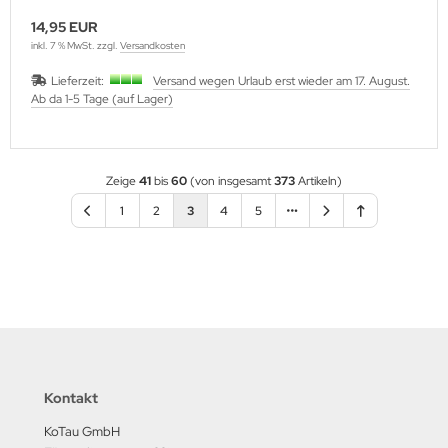
14,95 EUR
inkl. 7 % MwSt. zzgl.
Versandkosten
Lieferzeit:
Versand wegen Urlaub erst wieder am 17. August.
Ab da 1-5 Tage (auf Lager)
Zeige
41
bis
60
(von insgesamt
373
Artikeln)
1
2
3
4
5
Kontakt
KoTau GmbH