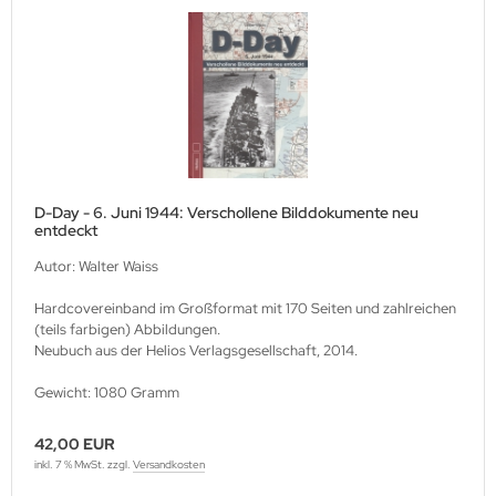
M Heinz Nickel
rtberg Verlag
ishaupt Verlag
ngs & Wheels Publications
dawnictwo Militaria
D-Day - 6. Juni 1944: Verschollene Bilddokumente neu
entdeckt
dawniczo Handlowa
Autor: Walter Waiss
ughaus Verlag
Hardcovereinband im Großformat mit 170 Seiten und zahlreichen
(teils farbigen) Abbildungen.
Neubuch aus der Helios Verlagsgesellschaft, 2014.
Gewicht: 1080 Gramm
42,00 EUR
inkl. 7 % MwSt. zzgl.
Versandkosten