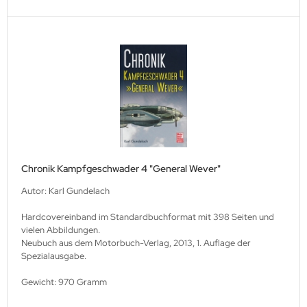
lios Verlagsgesellschaft
hann Kleine Vennekate Verlag
hler / Mittler Verlagsanstalt
ndwirtschaftsverlag
opold Stocker Verlag
Chronik Kampfgeschwader 4 "General Wever"
ftfahrtverlag-Start
Autor: Karl Gundelach
lchior Verlag
Hardcovereinband im Standardbuchformat mit 398 Seiten und
vielen Abbildungen.
chaelis / Winkelried Verlag
Neubuch aus dem Motorbuch-Verlag, 2013, 1. Auflage der
Spezialausgabe.
del Hobby Verlag
Gewicht: 970 Gramm
torbuch Verlag