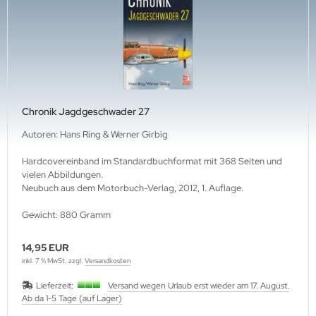
ffen-Arsenale
uck-Profile
hrmacht Special
. Links Verlag
dere
lius Klasing Verlag
ngsda-Verlag
verse
Chronik Jagdgeschwader 27
G-Verlags-GmbH
Autoren: Hans Ring & Werner Girbig
Hardcovereinband im Standardbuchformat mit 368 Seiten und
rfler Verlag
vielen Abbildungen.
Neubuch aus dem Motorbuch-Verlag, 2012, 1. Auflage.
j Verlags-GmbH
Gewicht: 880 Gramm
print Verlag
14,95 EUR
erie d'Histoire
inkl. 7 % MwSt. zzgl.
Versandkosten
raMond Verlag
Lieferzeit:
Versand wegen Urlaub erst wieder am 17. August.
Ab da 1-5 Tage (auf Lager)
el Verlag