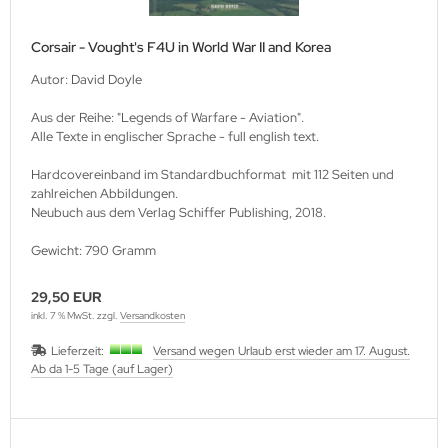
lbstverlag
Corsair - Vought's F4U in World War II and Korea
edinger Verlag
Autor: David Doyle
einach Verlag
Aus der Reihe: "Legends of Warfare - Aviation".
Alle Texte in englischer Sprache - full english text.
rabokran, Volker Ruff
Hardcovereinband im Standardbuchformat mit 112 Seiten und
zahlreichen Abbildungen.
nkograd Publishing
Neubuch aus dem Verlag Schiffer Publishing, 2018.
M-Verlag
Gewicht: 790 Gramm
anspress Verlag
29,50 EUR
inkl. 7 % MwSt. zzgl.
Versandkosten
o Vollmer Selbstverlag
Lieferzeit:
Versand wegen Urlaub erst wieder am 17. August.
Ab da 1-5 Tage (auf Lager)
mer Verlag
ITEC-Medienvertrieb