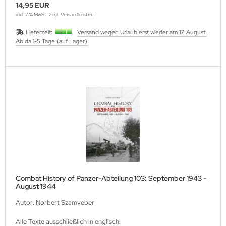
14,95 EUR
ller History Facts Verlag
inkl. 7 % MwSt. zzgl.
Versandkosten
Lieferzeit:
Versand wegen Urlaub erst wieder am 17. August.
ts & Bolts Verlag
Ab da 1-5 Tage (auf Lager)
err. Milizverlag
ning Verlag
nzer Tracts Publishing
nzerwrecks
tzwall Verlag
Ko Publishing
Combat History of Panzer-Abteilung 103: September 1943 -
dszun Motorbücher
August 1944
Autor: Norbert Szamveber
dzun-Pallas Verlag
Alle Texte ausschließlich in englisch!