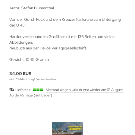
utenberg Verlag
Autor: Stefan Blumenthal
port Verlag
Von der Gorch Fock und dem Kreuzer Karlsruhe zum Untergang
der U 451.
ckstuhl Verlag
Hardcovereinband im Großformat mit 136 Seiten und vielen
tter Druck und Verlag
Abbildungen.
Neubuch aus der Helios Verlagsgesellschaft.
scha Weber Selbstverlag
Gewicht: 1040 Gramm
herzer Militaer-Verlag
34,00 EUR
hiffer Publishing
inkl. 7 % MwSt. zzgl.
Versandkosten
Lieferzeit:
Versand wegen Urlaub erst wieder am 17. August.
hild Verlag
Ab da 1-5 Tage (auf Lager)
hneider Armour Research
höningh Verlag
hriften zur Geschichte Mecklen