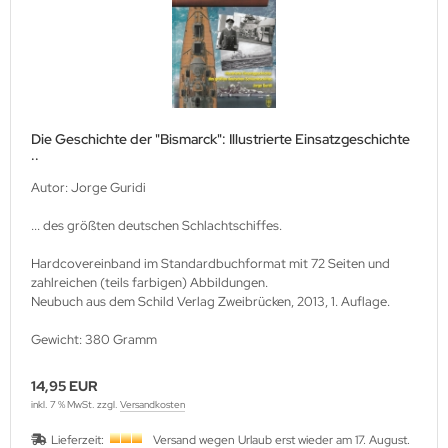
lbstverlag
edinger Verlag
einach Verlag
Die Geschichte der "Bismarck": Illustrierte Einsatzgeschichte
..
rabokran, Volker Ruff
Autor: Jorge Guridi
nkograd Publishing
... des größten deutschen Schlachtschiffes.
M-Verlag
Hardcovereinband im Standardbuchformat mit 72 Seiten und
zahlreichen (teils farbigen) Abbildungen.
anspress Verlag
Neubuch aus dem Schild Verlag Zweibrücken, 2013, 1. Auflage.
o Vollmer Selbstverlag
Gewicht: 380 Gramm
mer Verlag
14,95 EUR
inkl. 7 % MwSt. zzgl.
Versandkosten
ITEC-Medienvertrieb
Lieferzeit:
Versand wegen Urlaub erst wieder am 17. August.