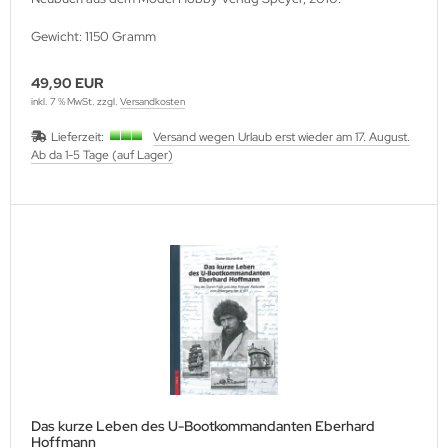
ller History Facts Verlag
Gewicht: 1150 Gramm
ts & Bolts Verlag
49,90 EUR
inkl. 7 % MwSt. zzgl.
Versandkosten
err. Milizverlag
Lieferzeit:
Versand wegen Urlaub erst wieder am 17. August.
ning Verlag
Ab da 1-5 Tage (auf Lager)
nzer Tracts Publishing
nzerwrecks
tzwall Verlag
Ko Publishing
dszun Motorbücher
dzun-Pallas Verlag
Das kurze Leben des U-Bootkommandanten Eberhard
Hoffmann