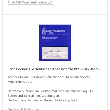
Ab da 5-10 Tage (wird nachbestellt)
M Heinz Nickel
rtberg Verlag
ishaupt Verlag
ngs & Wheels Publications
dawnictwo Militaria
dawniczo Handlowa
ughaus Verlag
Erich Gröner: Die deutschen Kriegsschiffe 1815-1945 Band 2
Torpedoboote, Zerstörer, Schnellboote, Minensuchboote,
Minenräumboote.
Hardcovereinband im Großformat mit Schutzumschlag, 261
Seiten und zahlreichen Abbildungen.
Neubuch aus dem Verlag Bernard & Graefe, 1999.
Gewicht: 1250 Gramm