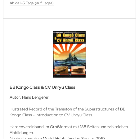
Ab da 1-5 Tage (auf Lager)
lios Verlagsgesellschaft
hann Kleine Vennekate Verlag
hler / Mittler Verlagsanstalt
ndwirtschaftsverlag
opold Stocker Verlag
ftfahrtverlag-Start
BB Kongo Class & CV Unryu Class
lchior Verlag
Autor: Hans Lengerer
chaelis / Winkelried Verlag
Illustrated Record of the Transiton of the Superstructures of BB
Kongo Class - Introduction to CV Unryu Class.
del Hobby Verlag
Hardcovereinband im Großformat mit 188 Seiten und zahlreichen
Abbildungen.
torbuch Verlag
Neubuch aus dem Model Hobby Verlag Speyer, 2010.