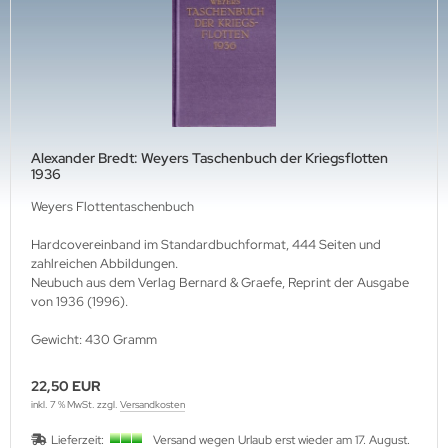
ffen-Arsenale
uck-Profile
hrmacht Special
. Links Verlag
dere
lius Klasing Verlag
ngsda-Verlag
verse
Alexander Bredt: Weyers Taschenbuch der Kriegsflotten
1936
G-Verlags-GmbH
Weyers Flottentaschenbuch
rfler Verlag
Hardcovereinband im Standardbuchformat, 444 Seiten und
zahlreichen Abbildungen.
j Verlags-GmbH
Neubuch aus dem Verlag Bernard & Graefe, Reprint der Ausgabe
von 1936 (1996).
print Verlag
Gewicht: 430 Gramm
erie d'Histoire
22,50 EUR
raMond Verlag
inkl. 7 % MwSt. zzgl.
Versandkosten
Lieferzeit:
Versand wegen Urlaub erst wieder am 17. August.
el Verlag