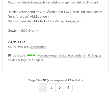
Text in englisch & deutsch - english and german text (bilingual).
Hardcovereinband im Großformat mit 136 Seiten und zahlreichen
(teils farbigen) Abbildungen.
Neubuch aus dem Model Hobby Verlag Speyer, 2016.
Gewicht: 800 Gramm
29,95 EUR
inkl. 7 % MwSt. zzgl.
Versandkosten
Lieferzeit:
Versand wegen Urlaub erst wieder am 17. August.
Ab da 1-5 Tage (auf Lager)
Zeige
1
bis
20
(von insgesamt
22
Artikeln)
1
2