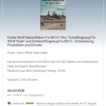
ftwaffe
ffen-Arsenale
uck-Profile
hrmacht Special
rine
dere
nzertruppe
iformen & Orden
Focke-Wulf Nahaufklärer Fw 189 A "Uhu" Schulflugzeug Fw
159 B "Eule" und Schlachtflugzeug Fw 189 C - Entwicklung,
itik & Sozialgeschichte
Produktion und Einsatz
Autor: Hans-Peter Dabrowski
Hardcovereinband im Großformat mit 263 Seiten und zahlreichen
(teils farbigen) Abbildungen.
Neubuch aus dem Stedinger Verlag, 2008.
Gewicht: 1240 Gramm
95,00 EUR
inkl. 7 % MwSt. zzgl.
Versandkosten
Lieferzeit:
Versand wegen Urlaub erst wieder am 17. August.