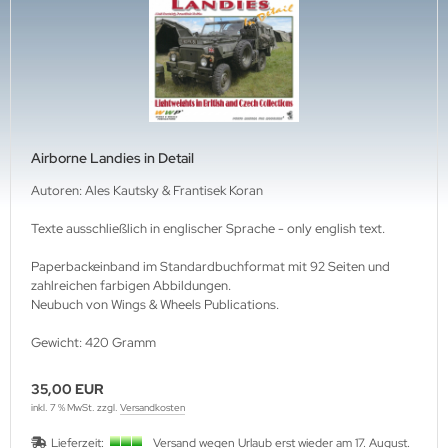
ftwaffe
ffen-Arsenale
uck-Profile
hrmacht Special
. Links Verlag
rine
dere
lius Klasing Verlag
nzertruppe
ngsda-Verlag
iformen & Orden
verse
Airborne Landies in Detail
itik & Sozialgeschichte
G-Verlags-GmbH
Autoren: Ales Kautsky & Frantisek Koran
Texte ausschließlich in englischer Sprache - only english text.
rfler Verlag
Paperbackeinband im Standardbuchformat mit 92 Seiten und
j Verlags-GmbH
zahlreichen farbigen Abbildungen.
Neubuch von Wings & Wheels Publications.
print Verlag
Gewicht: 420 Gramm
erie d'Histoire
35,00 EUR
raMond Verlag
inkl. 7 % MwSt. zzgl.
Versandkosten
Lieferzeit:
Versand wegen Urlaub erst wieder am 17. August.
el Verlag