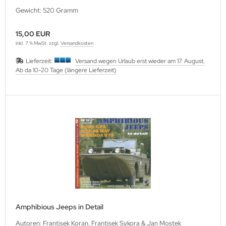
Gewicht: 520 Gramm
ller History Facts Verlag
ts & Bolts Verlag
15,00 EUR
inkl. 7 % MwSt. zzgl.
Versandkosten
err. Milizverlag
Lieferzeit:
Versand wegen Urlaub erst wieder am 17. August.
Ab da 10-20 Tage (längere Lieferzeit)
ning Verlag
nzer Tracts Publishing
nzerwrecks
tzwall Verlag
Ko Publishing
dszun Motorbücher
Amphibious Jeeps in Detail
dzun-Pallas Verlag
Autoren: Frantisek Koran, Frantisek Sykora & Jan Mostek