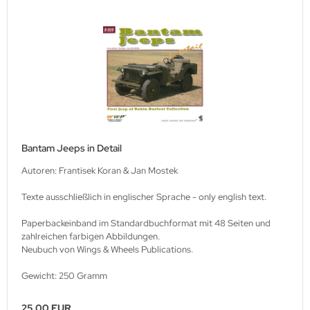
M Heinz Nickel
rtberg Verlag
ishaupt Verlag
ngs & Wheels Publications
dawnictwo Militaria
Bantam Jeeps in Detail
dawniczo Handlowa
Autoren: Frantisek Koran & Jan Mostek
ughaus Verlag
Texte ausschließlich in englischer Sprache - only english text.
Paperbackeinband im Standardbuchformat mit 48 Seiten und
zahlreichen farbigen Abbildungen.
Neubuch von Wings & Wheels Publications.
Gewicht: 250 Gramm
25,00 EUR