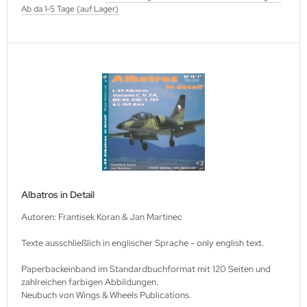
Ab da 1-5 Tage (auf Lager)
lios Verlagsgesellschaft
hann Kleine Vennekate Verlag
hler / Mittler Verlagsanstalt
ndwirtschaftsverlag
opold Stocker Verlag
ftfahrtverlag-Start
Albatros in Detail
lchior Verlag
Autoren: Frantisek Koran & Jan Martinec
chaelis / Winkelried Verlag
Texte ausschließlich in englischer Sprache - only english text.
del Hobby Verlag
Paperbackeinband im Standardbuchformat mit 120 Seiten und
zahlreichen farbigen Abbildungen.
torbuch Verlag
Neubuch von Wings & Wheels Publications.