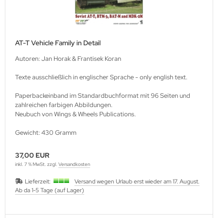
lbstverlag
edinger Verlag
AT-T Vehicle Family in Detail
einach Verlag
Autoren: Jan Horak & Frantisek Koran
Texte ausschließlich in englischer Sprache - only english text.
rabokran, Volker Ruff
Paperbackeinband im Standardbuchformat mit 96 Seiten und
nkograd Publishing
zahlreichen farbigen Abbildungen.
Neubuch von Wings & Wheels Publications.
M-Verlag
Gewicht: 430 Gramm
anspress Verlag
37,00 EUR
o Vollmer Selbstverlag
inkl. 7 % MwSt. zzgl.
Versandkosten
Lieferzeit:
Versand wegen Urlaub erst wieder am 17. August.
mer Verlag
Ab da 1-5 Tage (auf Lager)
ITEC-Medienvertrieb