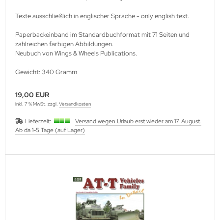
utenberg Verlag
Texte ausschließlich in englischer Sprache - only english text.
port Verlag
Paperbackeinband im Standardbuchformat mit 71 Seiten und
zahlreichen farbigen Abbildungen.
ckstuhl Verlag
Neubuch von Wings & Wheels Publications.
tter Druck und Verlag
Gewicht: 340 Gramm
scha Weber Selbstverlag
19,00 EUR
inkl. 7 % MwSt. zzgl.
Versandkosten
herzer Militaer-Verlag
Lieferzeit:
Versand wegen Urlaub erst wieder am 17. August.
hiffer Publishing
Ab da 1-5 Tage (auf Lager)
hild Verlag
hneider Armour Research
höningh Verlag
hriften zur Geschichte Mecklen