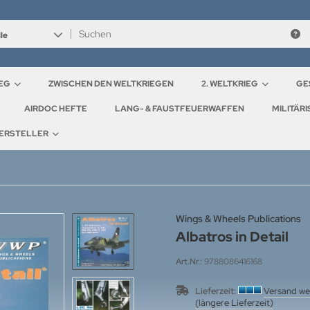
le
IEG
ZWISCHEN DEN WELTKRIEGEN
2. WELTKRIEG
GE
AIRDOC HEFTE
LANG- & FAUSTFEUERWAFFEN
MILITÄR
ERSTELLER
Wings & Wheels Publications
Albatros in Detail
Art.Nr.:
9788086416168
Lieferzeit:
Versand we
(längere Lieferzeit)