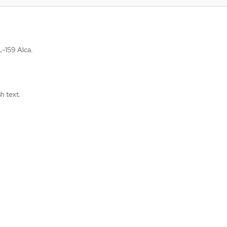
L-159 Alca.
h text.