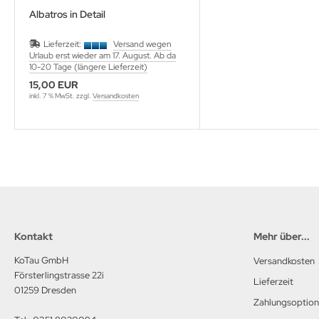
M Heinz Nickel
Albatros in Detail
rtberg Verlag
Lieferzeit:
Versand wegen
Urlaub erst wieder am 17. August. Ab da
10-20 Tage (längere Lieferzeit)
ishaupt Verlag
15,00 EUR
inkl. 7 % MwSt. zzgl.
Versandkosten
ngs & Wheels Publications
dawnictwo Militaria
dawniczo Handlowa
ughaus Verlag
Kontakt
Mehr über...
KoTau GmbH
Versandkosten
Försterlingstrasse 22i
Lieferzeit
01259 Dresden
Zahlungsoptio