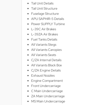
Tail Unit Details
ller History Facts Verlag
Tail Unit Structure
Fuselage Structure
ts & Bolts Verlag
APU SAPHIR-5 Details
Power SUPPLY Turbine
err. Milizverlag
L-39C Air Brakes
L-39ZA Air Brakes
ning Verlag
Fuel Tanks Details
All Variants Stegs
nzer Tracts Publishing
All Variants Canopies
All Variants Seats
nzerwrecks
C/ZA Internal Details
All Variants Black Box
tzwall Verlag
C/ZA Engine Details
Exhaust Nozzles
Ko Publishing
Engine Compartment
Front Undercarriage
dszun Motorbücher
C Main Undercarriage
ZA Main Undercarriage
dzun-Pallas Verlag
MS Main Undercarriage