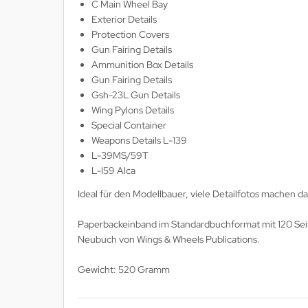
utenberg Verlag
C Main Wheel Bay
Exterior Details
port Verlag
Protection Covers
Gun Fairing Details
ckstuhl Verlag
Ammunition Box Details
Gun Fairing Details
tter Druck und Verlag
Gsh-23L Gun Details
Wing Pylons Details
scha Weber Selbstverlag
Special Container
Weapons Details L-139
herzer Militaer-Verlag
L-39MS/59T
L-I59 Alca
hiffer Publishing
Ideal für den Modellbauer, viele Detailfotos machen d
hild Verlag
Paperbackeinband im Standardbuchformat mit 120 Sei
Neubuch von Wings & Wheels Publications.
hneider Armour Research
Gewicht: 520 Gramm
höningh Verlag
hriften zur Geschichte Mecklen