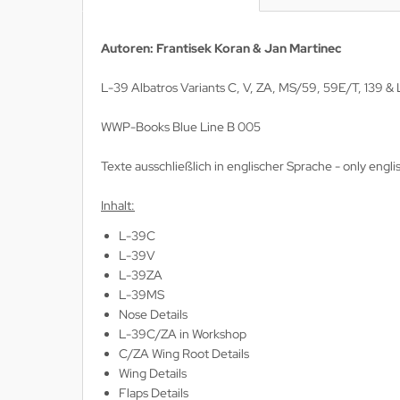
lios Verlagsgesellschaft
Autoren:
Frantisek Koran & Jan Martinec
hann Kleine Vennekate Verlag
L-39 Albatros Variants C, V, ZA, MS/59, 59E/T, 139 & 
hler / Mittler Verlagsanstalt
WWP-Books Blue Line B 005
ndwirtschaftsverlag
Texte ausschließlich in englischer Sprache - only englis
opold Stocker Verlag
Inhalt:
ftfahrtverlag-Start
L-39C
L-39V
lchior Verlag
L-39ZA
L-39MS
chaelis / Winkelried Verlag
Nose Details
L-39C/ZA in Workshop
del Hobby Verlag
C/ZA Wing Root Details
Wing Details
torbuch Verlag
Flaps Details