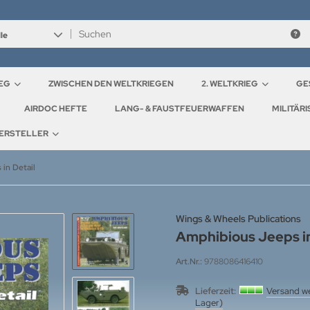
le
IEG
ZWISCHEN DEN WELTKRIEGEN
2. WELTKRIEG
GE
AIRDOC HEFTE
LANG- & FAUSTFEUERWAFFEN
MILITÄR
ERSTELLER
in Detail
Wings & Wheels Publications
Amphibious Jeeps in
Art.Nr.:
9788086416410
Lieferzeit:
Versand we
Lager)