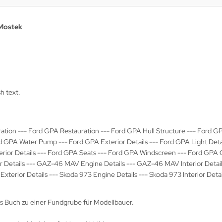
 Mostek
h text.
tion --- Ford GPA Restauration --- Ford GPA Hull Structure --- Ford GP
rd GPA Water Pump --- Ford GPA Exterior Details --- Ford GPA Light Det
terior Details --- Ford GPA Seats --- Ford GPA Windscreen --- Ford GPA
Details --- GAZ-46 MAV Engine Details --- GAZ-46 MAV Interior Detai
terior Details --- Skoda 973 Engine Details --- Skoda 973 Interior Detai
as Buch zu einer Fundgrube für Modellbauer.