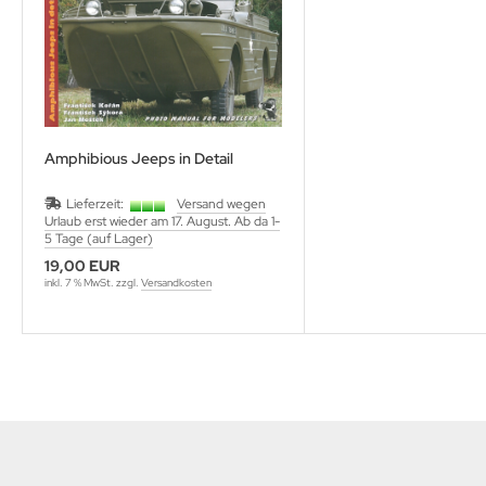
utenberg Verlag
port Verlag
ckstuhl Verlag
tter Druck und Verlag
Amphibious Jeeps in Detail
scha Weber Selbstverlag
Lieferzeit:
Versand wegen
Urlaub erst wieder am 17. August. Ab da 1-
herzer Militaer-Verlag
5 Tage (auf Lager)
19,00 EUR
inkl. 7 % MwSt. zzgl.
Versandkosten
hiffer Publishing
hild Verlag
hneider Armour Research
höningh Verlag
hriften zur Geschichte Mecklen