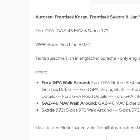
lios Verlagsgesellschaft
Autoren:
Frantisek Koran, Frantisek Sykora & Jan
hann Kleine Vennekate Verlag
Ford GPA, GAZ-46 MAV & Skoda 973.
hler / Mittler Verlagsanstalt
WWP-Books Red Line R 032
ndwirtschaftsverlag
Texte ausschließlich in englischer Sprache - only englis
opold Stocker Verlag
Inhalt:
ftfahrtverlag-Start
Ford GPA Walk Around:
Ford GPA Before Restaura
Gearbox Details --- Ford GPA Driving Shaft --- Fo
lchior Verlag
Details --- Ford GPA Hood Details --- Ford GPA In
GAZ-46 MAV Walk Around:
GAZ-46 MAV Exterior 
chaelis / Winkelried Verlag
Skoda 973:
Skoda 973 Walk Around --- Skoda 973 Ex
del Hobby Verlag
Ideal für den Modellbauer, viele Detailfotos machen d
torbuch Verlag