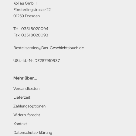
KoTau GmbH
M Heinz Nickel
Försterlingstrasse 22i
01259 Dresden
rtberg Verlag
Tel.: 0351 8020094
ishaupt Verlag
Fax: 0351 8020093
ngs & Wheels Publications
Bestellservice@Das-Geschichtsbuch.de
dawnictwo Militaria
USt.-Id.-Nr. DE287910937
dawniczo Handlowa
Mehr über...
ughaus Verlag
Versandkosten
Lieferzeit
Zahlungsoptionen
Widerrufsrecht
Kontakt
Datenschutzerklärung