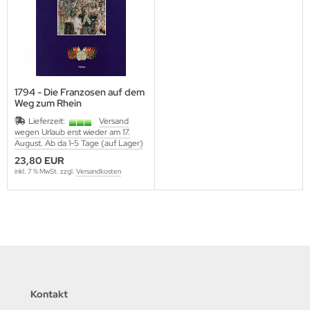
lbstverlag
edinger Verlag
einach Verlag
1794 - Die Franzosen auf dem
Weg zum Rhein
rabokran, Volker Ruff
Lieferzeit:
Versand
wegen Urlaub erst wieder am 17.
nkograd Publishing
August. Ab da 1-5 Tage (auf Lager)
23,80 EUR
M-Verlag
inkl. 7 % MwSt. zzgl.
Versandkosten
anspress Verlag
o Vollmer Selbstverlag
mer Verlag
ITEC-Medienvertrieb
Kontakt