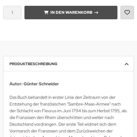
IN DEN WARENKORB
lios Verlagsgesellschaft
hann Kleine Vennekate Verlag
hler / Mittler Verlagsanstalt
ndwirtschaftsverlag
PRODUKTBESCHREIBUNG
opold Stocker Verlag
ftfahrtverlag-Start
Autor: Günter Schneider
lchior Verlag
Das Buch behandelt in erster Linie den Zeitraum von der
Entstehung der französischen "Sambre-Maas-Armee" nach
chaelis / Winkelried Verlag
der Schlacht von Fleurus im Juni 1794 bis zum Herbst 1795, als
die Franzosen den Rhein überschritten und weiter nach
del Hobby Verlag
Deutschland vordrangen. Der erste Teil widmet sich dem
Vormarsch der Franzosen und dem Zurückweichen der
torbuch Verlag