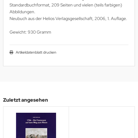
utenberg Verlag
Standardbuchformat, 209 Seiten und vielen (teils farbigen)
Abbildungen.
port Verlag
Neubuch aus der Helios Verlagsgesellschaft, 2006, 1. Auflage.
ckstuhl Verlag
Gewicht: 930 Gramm
tter Druck und Verlag
Artikeldatenblatt drucken
scha Weber Selbstverlag
herzer Militaer-Verlag
hiffer Publishing
hild Verlag
Zuletzt angesehen
hneider Armour Research
höningh Verlag
hriften zur Geschichte Mecklen