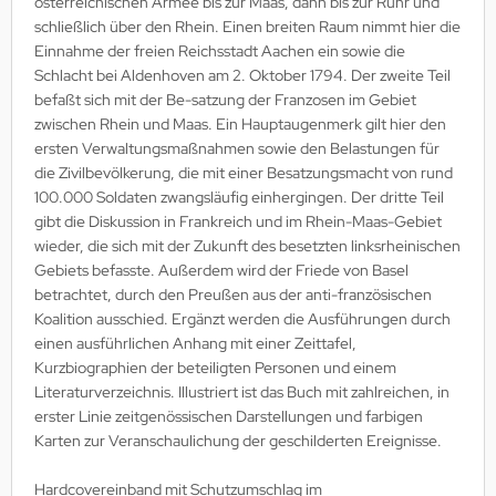
österreichischen Armee bis zur Maas, dann bis zur Ruhr und
schließlich über den Rhein. Einen breiten Raum nimmt hier die
ller History Facts Verlag
Einnahme der freien Reichsstadt Aachen ein sowie die
ts & Bolts Verlag
Schlacht bei Aldenhoven am 2. Oktober 1794. Der zweite Teil
befaßt sich mit der Be-satzung der Franzosen im Gebiet
err. Milizverlag
zwischen Rhein und Maas. Ein Hauptaugenmerk gilt hier den
ersten Verwaltungsmaßnahmen sowie den Belastungen für
ning Verlag
die Zivilbevölkerung, die mit einer Besatzungsmacht von rund
100.000 Soldaten zwangsläufig einhergingen. Der dritte Teil
nzer Tracts Publishing
gibt die Diskussion in Frankreich und im Rhein-Maas-Gebiet
wieder, die sich mit der Zukunft des besetzten linksrheinischen
nzerwrecks
Gebiets befasste. Außerdem wird der Friede von Basel
betrachtet, durch den Preußen aus der anti-französischen
tzwall Verlag
Koalition ausschied. Ergänzt werden die Ausführungen durch
einen ausführlichen Anhang mit einer Zeittafel,
Ko Publishing
Kurzbiographien der beteiligten Personen und einem
Literaturverzeichnis. Illustriert ist das Buch mit zahlreichen, in
dszun Motorbücher
erster Linie zeitgenössischen Darstellungen und farbigen
Karten zur Veranschaulichung der geschilderten Ereignisse.
dzun-Pallas Verlag
Hardcovereinband mit Schutzumschlag im