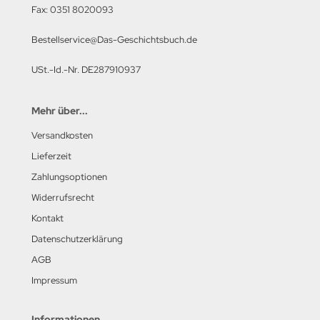
Fax: 0351 8020093
lbstverlag
Bestellservice@Das-Geschichtsbuch.de
edinger Verlag
USt.-Id.-Nr. DE287910937
einach Verlag
Mehr über...
rabokran, Volker Ruff
Versandkosten
nkograd Publishing
Lieferzeit
M-Verlag
Zahlungsoptionen
Widerrufsrecht
anspress Verlag
Kontakt
o Vollmer Selbstverlag
Datenschutzerklärung
AGB
mer Verlag
Impressum
ITEC-Medienvertrieb
Informationen