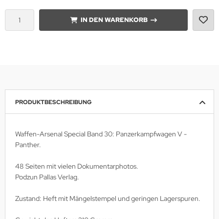
IN DEN WARENKORB
lios Verlagsgesellschaft
hann Kleine Vennekate Verlag
hler / Mittler Verlagsanstalt
ndwirtschaftsverlag
PRODUKTBESCHREIBUNG
opold Stocker Verlag
ftfahrtverlag-Start
Waffen-Arsenal Special Band 30: Panzerkampfwagen V -
Panther.
lchior Verlag
48 Seiten mit vielen Dokumentarphotos.
chaelis / Winkelried Verlag
Podzun Pallas Verlag.
del Hobby Verlag
Zustand: Heft mit Mängelstempel und geringen Lagerspuren.
torbuch Verlag