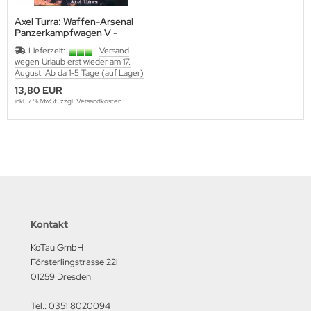
utenberg Verlag
Axel Turra: Waffen-Arsenal
Panzerkampfwagen V -
port Verlag
Panther
Lieferzeit:
Versand
wegen Urlaub erst wieder am 17.
ckstuhl Verlag
August. Ab da 1-5 Tage (auf Lager)
13,80 EUR
tter Druck und Verlag
inkl. 7 % MwSt. zzgl.
Versandkosten
scha Weber Selbstverlag
herzer Militaer-Verlag
hiffer Publishing
hild Verlag
Kontakt
hneider Armour Research
KoTau GmbH
Försterlingstrasse 22i
höningh Verlag
01259 Dresden
hriften zur Geschichte Mecklen
Tel.: 0351 8020094