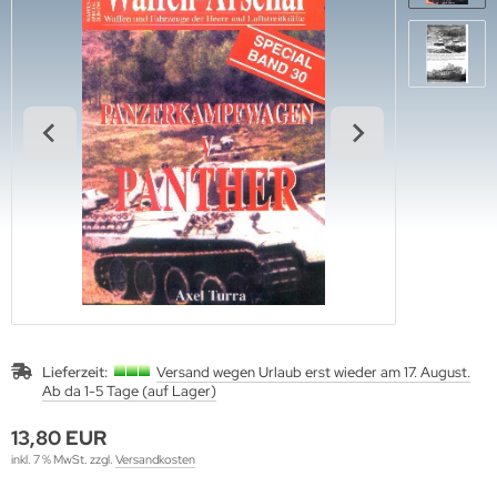
ftwaffe
uck-Profile
hrmacht Special
. Links Verlag
rine
dere
lius Klasing Verlag
nzertruppe
ngsda-Verlag
iformen & Orden
verse
itik & Sozialgeschichte
G-Verlags-GmbH
rfler Verlag
j Verlags-GmbH
print Verlag
Lieferzeit:
Versand wegen Urlaub erst wieder am 17. August.
Ab da 1-5 Tage (auf Lager)
erie d'Histoire
13,80 EUR
raMond Verlag
inkl. 7 % MwSt. zzgl.
Versandkosten
el Verlag