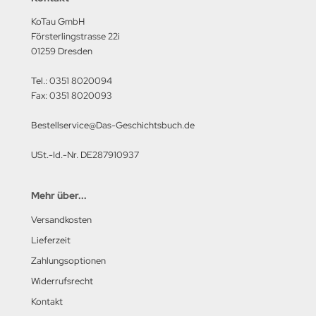
utenberg Verlag
KoTau GmbH
port Verlag
Försterlingstrasse 22i
01259 Dresden
ckstuhl Verlag
Tel.: 0351 8020094
tter Druck und Verlag
Fax: 0351 8020093
Bestellservice@Das-Geschichtsbuch.de
scha Weber Selbstverlag
USt.-Id.-Nr. DE287910937
herzer Militaer-Verlag
hiffer Publishing
Mehr über...
hild Verlag
Versandkosten
Lieferzeit
hneider Armour Research
Zahlungsoptionen
höningh Verlag
Widerrufsrecht
Kontakt
hriften zur Geschichte Mecklen