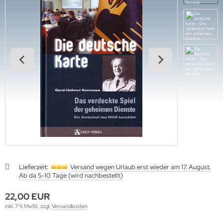
ftwaffe
ffen-Arsenale
uck-Profile
hrmacht Special
. Links Verlag
rine
dere
lius Klasing Verlag
nzertruppe
ngsda-Verlag
iformen & Orden
verse
itik & Sozialgeschichte
G-Verlags-GmbH
rfler Verlag
j Verlags-GmbH
print Verlag
Lieferzeit:
Versand wegen Urlaub erst wieder am 17. August.
Ab da 5-10 Tage (wird nachbestellt)
erie d'Histoire
22,00 EUR
raMond Verlag
inkl. 7 % MwSt. zzgl.
Versandkosten
el Verlag