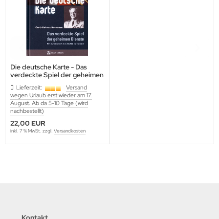
ller History Facts Verlag
ts & Bolts Verlag
err. Milizverlag
Die deutsche Karte - Das
verdeckte Spiel der geheimen
ning Verlag
Dienste
Lieferzeit:
Versand
wegen Urlaub erst wieder am 17.
nzer Tracts Publishing
August. Ab da 5-10 Tage (wird
nachbestellt)
nzerwrecks
22,00 EUR
inkl. 7 % MwSt. zzgl.
Versandkosten
tzwall Verlag
Ko Publishing
dszun Motorbücher
dzun-Pallas Verlag
Kontakt