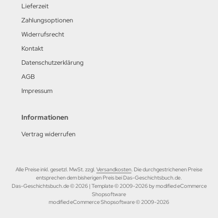
Lieferzeit
M Heinz Nickel
Zahlungsoptionen
rtberg Verlag
Widerrufsrecht
ishaupt Verlag
Kontakt
Datenschutzerklärung
ngs & Wheels Publications
AGB
dawnictwo Militaria
Impressum
dawniczo Handlowa
Informationen
ughaus Verlag
Vertrag widerrufen
Alle Preise inkl. gesetzl. MwSt. zzgl.
Versandkosten
. Die durchgestrichenen Preise
entsprechen dem bisherigen Preis bei Das-Geschichtsbuch.de.
Das-Geschichtsbuch.de © 2026 | Template © 2009-2026 by modified eCommerce
Shopsoftware
mod
ified eCommerce Shopsoftware © 2009-2026