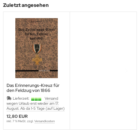
utenberg Verlag
Zuletzt angesehen
port Verlag
ckstuhl Verlag
tter Druck und Verlag
scha Weber Selbstverlag
herzer Militaer-Verlag
hiffer Publishing
Das Erinnerungs-Kreuz für
den Feldzug von 1866
hild Verlag
Lieferzeit:
Versand
wegen Urlaub erst wieder am 17.
August. Ab da 1-5 Tage (auf Lager)
hneider Armour Research
12,80 EUR
inkl. 7 % MwSt. zzgl.
Versandkosten
höningh Verlag
hriften zur Geschichte Mecklen