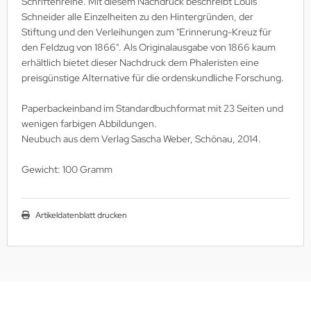
Schriftenreihe. Mit diesem Nachdruck beschreibt Louis
Schneider alle Einzelheiten zu den Hintergründen, der
ller History Facts Verlag
Stiftung und den Verleihungen zum "Erinnerung-Kreuz für
ts & Bolts Verlag
den Feldzug von 1866". Als Originalausgabe von 1866 kaum
erhältlich bietet dieser Nachdruck dem Phaleristen eine
err. Milizverlag
preisgünstige Alternative für die ordenskundliche Forschung.
ning Verlag
Paperbackeinband im Standardbuchformat mit 23 Seiten und
wenigen farbigen Abbildungen.
nzer Tracts Publishing
Neubuch aus dem Verlag Sascha Weber, Schönau, 2014.
nzerwrecks
Gewicht: 100 Gramm
tzwall Verlag
Artikeldatenblatt drucken
Ko Publishing
dszun Motorbücher
dzun-Pallas Verlag