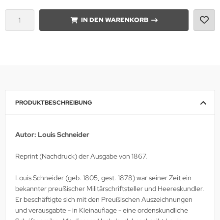
IN DEN WARENKORB
lios Verlagsgesellschaft
hann Kleine Vennekate Verlag
hler / Mittler Verlagsanstalt
ndwirtschaftsverlag
PRODUKTBESCHREIBUNG
opold Stocker Verlag
ftfahrtverlag-Start
Autor: Louis Schneider
lchior Verlag
Reprint (Nachdruck) der Ausgabe von 1867.
chaelis / Winkelried Verlag
Louis Schneider (geb. 1805, gest. 1878) war seiner Zeit ein
bekannter preußischer Militärschriftsteller und Heereskundler.
del Hobby Verlag
Er beschäftigte sich mit den Preußischen Auszeichnungen
und verausgabte - in Kleinauflage - eine ordenskundliche
torbuch Verlag