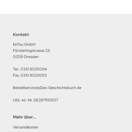
lbstverlag
edinger Verlag
Kontakt
einach Verlag
KoTau GmbH
rabokran, Volker Ruff
Försterlingstrasse 22i
01259 Dresden
nkograd Publishing
Tel.: 0351 8020094
M-Verlag
Fax: 0351 8020093
anspress Verlag
Bestellservice@Das-Geschichtsbuch.de
o Vollmer Selbstverlag
USt.-Id.-Nr. DE287910937
mer Verlag
Mehr über...
ITEC-Medienvertrieb
Versandkosten