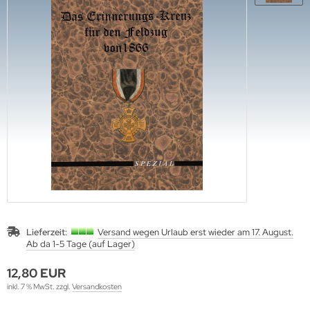
ftwaffe
ffen-Arsenale
uck-Profile
hrmacht Special
. Links Verlag
rine
dere
lius Klasing Verlag
nzertruppe
ngsda-Verlag
iformen & Orden
verse
itik & Sozialgeschichte
G-Verlags-GmbH
rfler Verlag
j Verlags-GmbH
print Verlag
Lieferzeit:
Versand wegen Urlaub erst wieder am 17. August.
Ab da 1-5 Tage (auf Lager)
erie d'Histoire
12,80 EUR
raMond Verlag
inkl. 7 % MwSt. zzgl.
Versandkosten
el Verlag