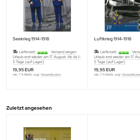
utenberg Verlag
port Verlag
ckstuhl Verlag
Seekrieg 1914-1918
Luftkrieg 1914-1918
tter Druck und Verlag
Lieferzeit:
Versand wegen
Lieferzeit:
Ver
scha Weber Selbstverlag
Urlaub erst wieder am 17. August. Ab da 1-
Urlaub erst wieder am 17. Au
5 Tage (auf Lager)
5 Tage (auf Lager)
herzer Militaer-Verlag
19,95 EUR
19,95 EUR
inkl. 7 % MwSt. zzgl.
Versandkosten
inkl. 7 % MwSt. zzgl.
Versandkost
hiffer Publishing
hild Verlag
Zuletzt angesehen
hneider Armour Research
höningh Verlag
hriften zur Geschichte Mecklen