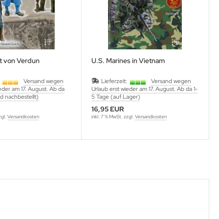
ht von Verdun
U.S. Marines in Vietnam
:
Versand wegen
Lieferzeit:
Versand wegen
ieder am 17. August. Ab da
Urlaub erst wieder am 17. August. Ab da 1-
rd nachbestellt)
5 Tage (auf Lager)
16,95 EUR
zgl.
Versandkosten
inkl. 7 % MwSt. zzgl.
Versandkosten