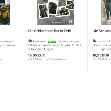
Die Schlacht um Berlin 1945
Die Schlac
sand wegen
Lieferzeit:
Versand wegen
Lieferzeit
gust. Ab da 1-
Urlaub erst wieder am 17. August. Ab da 1-
Urlaub erst w
5 Tage (auf Lager)
5-10 Tage (wi
19,95 EUR
16,95 EUR
en
inkl. 7 % MwSt. zzgl.
Versandkosten
inkl. 7 % MwSt. z