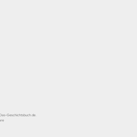
i Das-Geschichtsbuch.de.
are