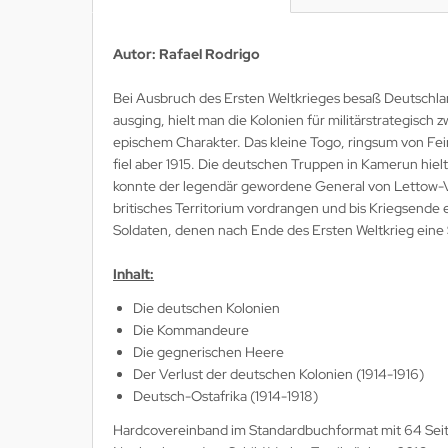
lios Verlagsgesellschaft
Autor: Rafael Rodrigo
hann Kleine Vennekate Verlag
Bei Ausbruch des Ersten Weltkrieges besaß Deutschland
ausging, hielt man die Kolonien für militärstrategisch
hler / Mittler Verlagsanstalt
epischem Charakter. Das kleine Togo, ringsum von Fei
fiel aber 1915. Die deutschen Truppen in Kamerun hiel
ndwirtschaftsverlag
konnte der legendär gewordene General von Lettow-Vo
britisches Territorium vordrangen und bis Kriegsende
opold Stocker Verlag
Soldaten, denen nach Ende des Ersten Weltkrieg eine
ftfahrtverlag-Start
Inhalt:
lchior Verlag
Die deutschen Kolonien
Die Kommandeure
chaelis / Winkelried Verlag
Die gegnerischen Heere
Der Verlust der deutschen Kolonien (1914-1916)
del Hobby Verlag
Deutsch-Ostafrika (1914-1918)
torbuch Verlag
Hardcovereinband im Standardbuchformat mit 64 Seite