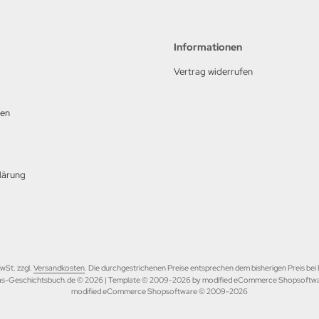
Informationen
Vertrag widerrufen
nen
lärung
MwSt. zzgl.
Versandkosten
. Die durchgestrichenen Preise entsprechen dem bisherigen Preis be
s-Geschichtsbuch.de © 2026 | Template © 2009-2026 by modified eCommerce Shopsoftw
mod
ified eCommerce Shopsoftware © 2009-2026