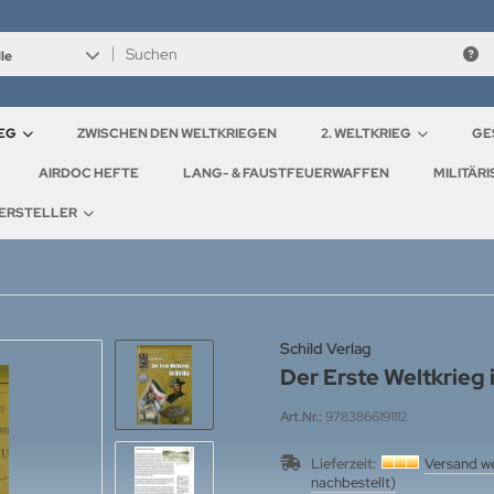
le
IEG
ZWISCHEN DEN WELTKRIEGEN
2. WELTKRIEG
GE
AIRDOC HEFTE
LANG- & FAUSTFEUERWAFFEN
MILITÄR
ERSTELLER
Schild Verlag
Der Erste Weltkrieg 
Art.Nr.:
9783866191112
Lieferzeit:
Versand we
nachbestellt)