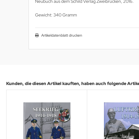
Neubuch aus dem Schild Verlag Zweibrücken, 2016.
ller History Facts Verlag
Gewicht: 340 Gramm
ts & Bolts Verlag
err. Milizverlag
Artikeldatenblatt drucken
ning Verlag
nzer Tracts Publishing
nzerwrecks
Kunden, die diesen Artikel kauften, haben auch folgende Artikel
tzwall Verlag
Ko Publishing
dszun Motorbücher
dzun-Pallas Verlag