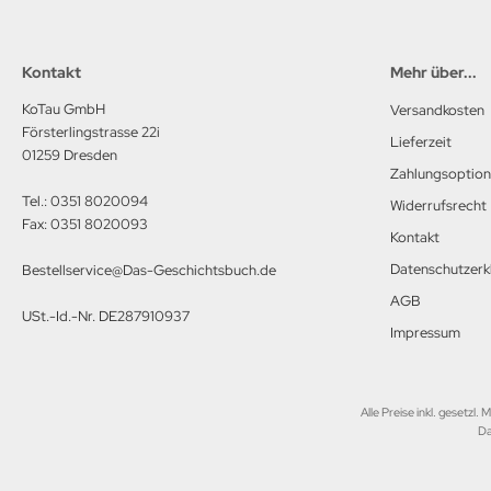
M Heinz Nickel
rtberg Verlag
Kontakt
Mehr über...
ishaupt Verlag
KoTau GmbH
Versandkosten
Försterlingstrasse 22i
Lieferzeit
01259 Dresden
ngs & Wheels Publications
Zahlungsoptio
Tel.: 0351 8020094
dawnictwo Militaria
Widerrufsrecht
Fax: 0351 8020093
Kontakt
dawniczo Handlowa
Datenschutzerk
Bestellservice@Das-Geschichtsbuch.de
ughaus Verlag
AGB
USt.-Id.-Nr. DE287910937
Impressum
Alle Preise inkl. gesetzl. 
Da