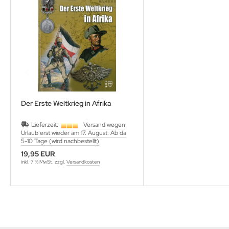
lbstverlag
edinger Verlag
einach Verlag
rabokran, Volker Ruff
Der Erste Weltkrieg in Afrika
nkograd Publishing
Lieferzeit:
Versand wegen
M-Verlag
Urlaub erst wieder am 17. August. Ab da
5-10 Tage (wird nachbestellt)
anspress Verlag
19,95 EUR
inkl. 7 % MwSt. zzgl.
Versandkosten
o Vollmer Selbstverlag
mer Verlag
ITEC-Medienvertrieb