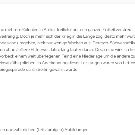
 mehrere Kolonien in Afrika, freilich über den ganzen Erdteil verstreut
 zweitrangig. Doch je mehr sich der Krieg in die Länge zog, desto mehr wu
ndesland umgeben, hielt nur wenige Wochen aus. Deutsch-Südwestafrika 
ten ohne äußere Hilfe zwei Jahre lang tapfer durch. Doch eine wirklich h
rbeck einem weit überlegenen Feind eine Niederlage um die andere zuf
 einsatzfähig blieben. In Anerkennung dieser Leistungen waren von Let
 Siegesparade durch Berlin gewährt wurde.
n und zahlreichen (teils farbigen) Abbildungen.