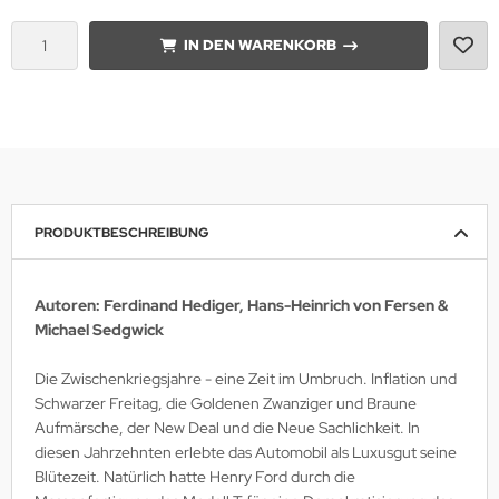
IN DEN WARENKORB
lios Verlagsgesellschaft
hann Kleine Vennekate Verlag
hler / Mittler Verlagsanstalt
ndwirtschaftsverlag
PRODUKTBESCHREIBUNG
opold Stocker Verlag
ftfahrtverlag-Start
Autoren: Ferdinand Hediger, Hans-Heinrich von Fersen &
Michael Sedgwick
lchior Verlag
Die Zwischenkriegsjahre - eine Zeit im Umbruch. Inflation und
chaelis / Winkelried Verlag
Schwarzer Freitag, die Goldenen Zwanziger und Braune
Aufmärsche, der New Deal und die Neue Sachlichkeit. In
del Hobby Verlag
diesen Jahrzehnten erlebte das Automobil als Luxusgut seine
Blütezeit. Natürlich hatte Henry Ford durch die
torbuch Verlag