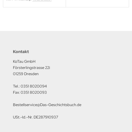
M Heinz Nickel
rtberg Verlag
ishaupt Verlag
ngs & Wheels Publications
Kontakt
dawnictwo Militaria
KoTau GmbH
dawniczo Handlowa
Försterlingstrasse 22i
01259 Dresden
ughaus Verlag
Tel.: 0351 8020094
Fax: 0351 8020093
Bestellservice@Das-Geschichtsbuch.de
USt.-Id.-Nr. DE287910937