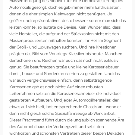
Massenfertigung des Modell T für eine Demokratisierung des
Automobils gesorgt, doch es gab immer mehr Enthusiasten,
ller History Facts Verlag
denen die eher simplen Kleinwagen nicht genügten. Je
ts & Bolts Verlag
größer und repräsentativer, desto besser - sofern man sich das
leisten konnte, so lautete die Devise. Kein Wunder also, dass
err. Milizverlag
viele Hersteller, die aufgrund der Stückzahlen nicht mit den
Massenproduzenten mithalten konnten, ihr Heil im Segment
ning Verlag
der Groß- und Luxuswagen suchten. Und ihre Kreationen
prägten das Bild vom Vorkriegs-Klassiker bis heute. Manchen
nzer Tracts Publishing
der Schönen und Reichen war auch das noch nicht exklusiv
genug. Sie beauftragten große und kleine Karosseriebauer
nzerwrecks
damit, Luxus- und Sonderkarosserien zu gestalten. Und das
war auch vergleichsweise einfach, denn selbsttragende
tzwall Verlag
Karosserien gab es noch nicht: Auf einen robusten
Leiterrahmen setzten die Karosserieschneider die individuell
Ko Publishing
gestalteten Aufbauten. Und jeder Automobilhersteller, der
etwas auf sich hielt, bot entsprechende Chassis an - wenn er
dszun Motorbücher
denn nicht gleich solche Spezialfahrzeuge ab Werk anbot.
Dieser Prachtband führt durch die unglaublich spannende Ära
dzun-Pallas Verlag
des Automobilbaus der Vorkriegszeit und setzt den
wichtigsten und schönsten Vertretern dieser beiden Dekaden