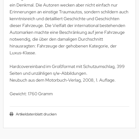
utenberg Verlag
ein Denkmal. Die Autoren wecken aber nicht einfach nur
Erinnerungen an einstige Traumautos, sondern schildern auch
port Verlag
kenntnisreich und detailliert Geschichte und Geschichten
dieser Fahrzeuge. Die Vielfalt der international bestehenden
ckstuhl Verlag
Automarken machte eine Beschränkung auf jene Fahrzeuge
notwendig, die über den damaligen Durchschnitt
tter Druck und Verlag
hinausragten: Fahrzeuge der gehobenen Kategorie, der
Luxus-Klasse.
scha Weber Selbstverlag
Hardcovereinband im Großformat mit Schutzumschlag, 399
herzer Militaer-Verlag
Seiten und unzähligen s/w-Abbildungen.
Neubuch aus dem Motorbuch-Verlag, 2008, 1. Auflage.
hiffer Publishing
Gewicht: 1760 Gramm
hild Verlag
hneider Armour Research
Artikeldatenblatt drucken
höningh Verlag
hriften zur Geschichte Mecklen