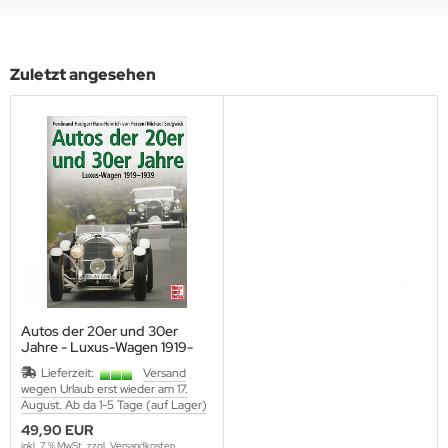
lbstverlag
Zuletzt angesehen
edinger Verlag
einach Verlag
rabokran, Volker Ruff
nkograd Publishing
M-Verlag
anspress Verlag
Autos der 20er und 30er
o Vollmer Selbstverlag
Jahre - Luxus-Wagen 1919-
1939
Lieferzeit:
Versand
mer Verlag
wegen Urlaub erst wieder am 17.
August. Ab da 1-5 Tage (auf Lager)
ITEC-Medienvertrieb
49,90 EUR
inkl. 7 % MwSt. zzgl.
Versandkosten